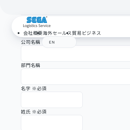
送信先
※必須
会社概要
海外セールス
貿易ビジネス
公司名稱
※必須
EN
部門名稱
名字
※必須
姓氏
※必須