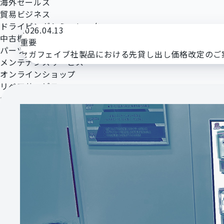
海外セールス
お知らせ
貿易ビジネス
e-supply窓口 夏季営業日のご案内（2026年8月）
ドライビングシミュレーター
2026.04.13
中古機ビジネス
重要
パーツサポート
セガフェイブ社製品における先貸し出し価格改定のご
メンテナンスサービス
オンラインショップ
リペアサービス
会社概要